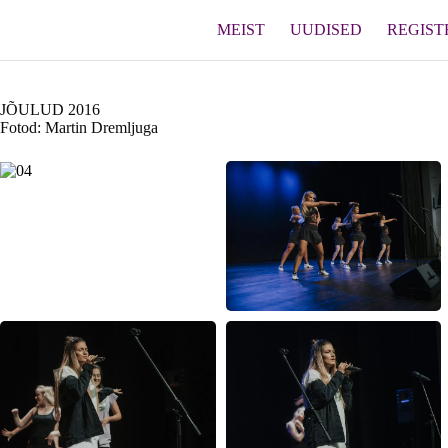
Skip
to
MEIST
UUDISED
REGIST
content
JÕULUD 2016
Fotod: Martin Dremljuga